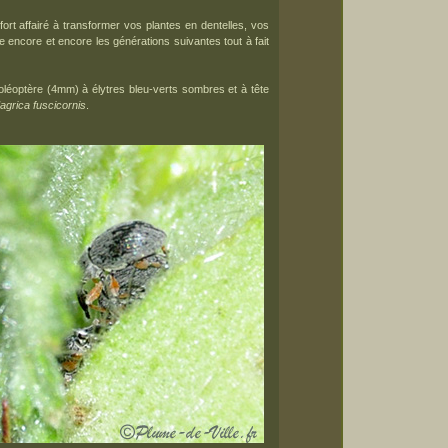
fort affairé à transformer vos plantes en dentelles, vos
re encore et encore les générations suivantes tout à fait
oléoptère (4mm) à élytres bleu-verts sombres et à tête
agrica fuscicornis
.