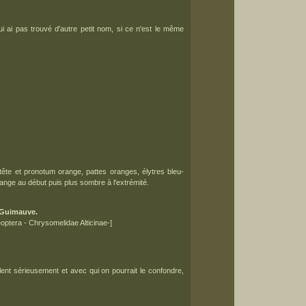
 lui ai pas trouvé d'autre petit nom, si ce n'est le même
tête et pronotum orange, pattes oranges, élytres bleu-
range au début puis plus sombre à l'extrémité.
a Guimauve.
optera - Chrysomelidae Alticinae-]
blent sérieusement et avec qui on pourrait le confondre,