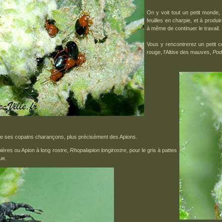
On y voit tout un petit monde, 
feuilles en charpie, et à produi
à même de continuer le travail.
Vous y rencontrerez un petit c
rouge, l'Altise des mauves,
Pod
é de ses copains charançons, plus précisément des Apions.
ières ou Apion à long rostre,
Rhopalapion longirostre
, pour le gris à pattes
ue.