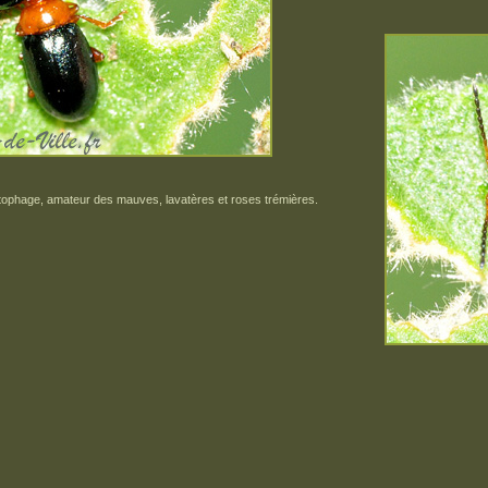
ophage, amateur des mauves, lavatères et roses trémières.