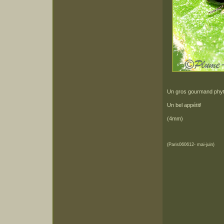
Un gros gourmand phyt
Un bel appétit!
(4mm)
(Paris060612- mai-juin)