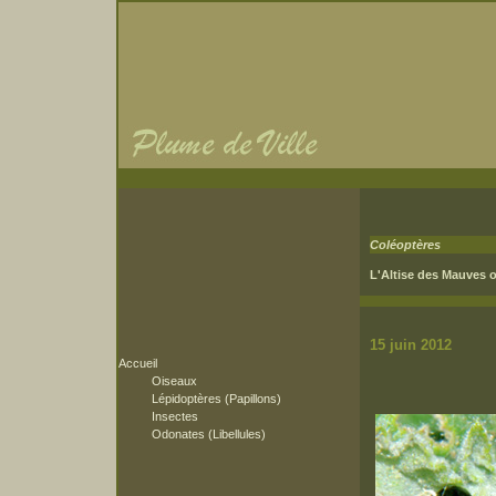
Coléoptères
L'Altise des Mauves o
15 
Accueil
Oiseaux
Lépidoptères (Papillons)
Insectes
Odonates (Libellules)