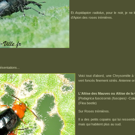
Et
Aspidapion radiolus
, pour le noir, je ne
d'Apion des roses trémières.
résentations...
Voici tout d'abord, une Chrysomèle à 
vert foncés finement striés. Antenne o
L'Altise des Mauves ou Altise de l
[
Podagrica fuscicornis (fuscipes)
-Cole
(Flea beetle)
Sur Roses trémières.
Il a des petits copains qui lui ressem
mais qui habitent plus au sud.