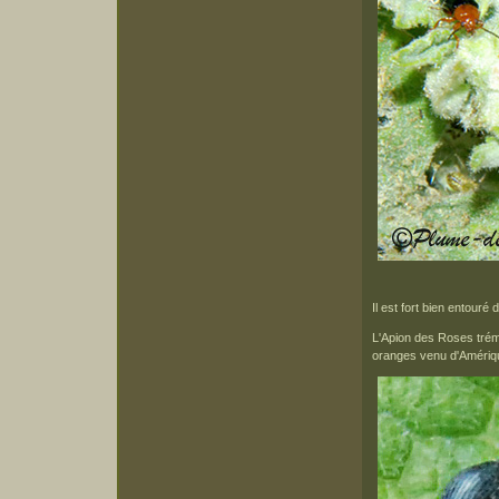
Il est fort bien entour
L'Apion des Roses trém
oranges venu d'Amériq