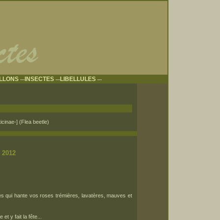
ILLONS
INSECTES
LIBELLULES
---
---
---
icinae-]
(Flea beetle)
n 2012
s qui hante vos roses trémières, lavatères, mauves et
et y fait la fête...