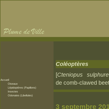
Coléoptères
[
Cteniopus sulphur
Accueil
de comb-clawed beet
Oiseaux
Lépidoptères (Papillons)
Insectes
Odonates (Libellules)
3 septembre 20