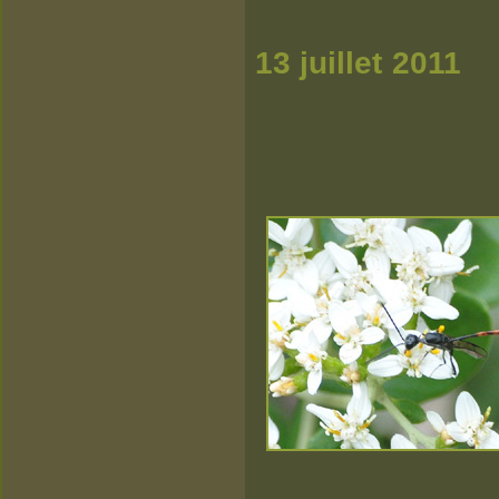
13 
ju