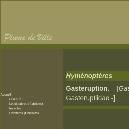
Hyménoptères
Gasteruption.
[
Ga
Accueil
Gasteruptiidae -]
Oiseaux
Lépidoptères (Papillons)
Insectes
Odonates (Libellules)