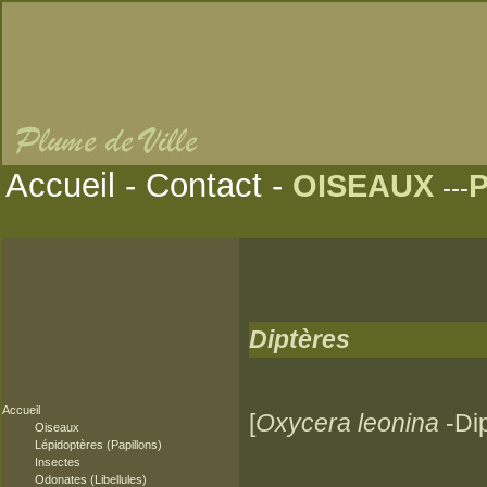
Accueil
-
Contact
-
OISEAUX
---
Diptères
Accueil
[
Oxycera leonina
-Dip
Oiseaux
Lépidoptères (Papillons)
Insectes
Odonates (Libellules)