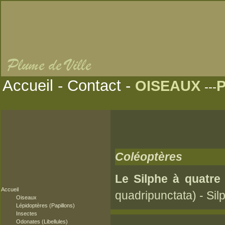
Accueil
-
Contact
-
OISEAUX
---
Coléoptères
Le Silphe à quatre 
Accueil
quadripunctata) - Si
Oiseaux
Lépidoptères (Papillons)
Insectes
Odonates (Libellules)