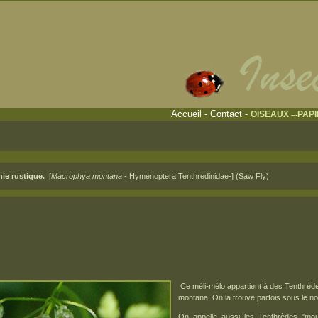
Accueil
-
Contact
-
OISEAUX
PAP
---
hie rustique.
[
Macrophya montana
- Hymenoptera Tenthredinidae-] (Saw Fly)
Ce méli-mélo appartient à des Tenthrède
montana. On la trouve parfois sous le n
On appelle aussi les Tenthrèdes "mou