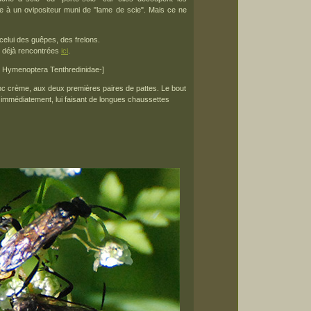
e à un ovipositeur muni de "lame de scie". Mais ce ne
celui des guêpes, des frelons.
" déjà rencontrées
ici
.
 Hymenoptera Tenthredinidae-]
anc crème, aux deux premières paires de pattes. Le bout
t immédiatement, lui faisant de longues chaussettes