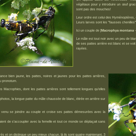
végétaux pour y introduire un œuf grac
sont pas des mouches!
Leur ordre est celui des Hyménoptères, 
Leurs larves sont les "fausses chenilles
Ici un couple de [
Macrophya montana
-
Le mâle est tout noir avec un peu de bl
de ses pattes arrière est blanc et se voi
rayées.
ance bien jaune, les pattes, noires et jaunes pour les pattes arrières,
du pronotum.
es Macrophies, dont les pattes arrières sont tellement longues qu'elles
s photos, la longue patte du mâle chaussée de blanc, étirée en arrière sur
venu se joindre au couple et croise ses pattes démesurées avec la
ient de s'accoupler avec la femelle et tout ce monde se déplaçait sans
arés et on distingue un peu mieux chacun, là ils sont quatre maintenant, 3