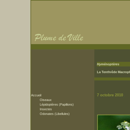
Hyménoptères
La Tenthrède Macrop
7 octobre 2010
Accueil
Oiseaux
Lépidoptères (Papillons)
Insectes
Odonates (Libellules)