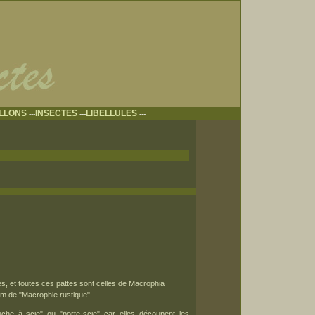
ILLONS
INSECTES
LIBELLULES
---
---
---
s, et toutes ces pattes sont celles de Macrophia
om de "Macrophie rustique".
che à scie" ou "porte-scie" car elles découpent les