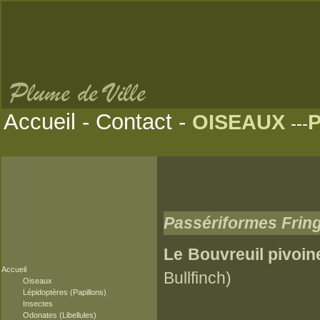
Accueil
-
Contact
-
OISEAUX
---
Passériformes Fring
Le Bouvreuil pivoin
Accueil
Bullfinch)
Oiseaux
Lépidoptères (Papillons)
Insectes
Odonates (Libellules)