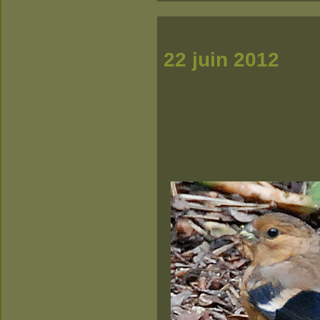
22
ju
j