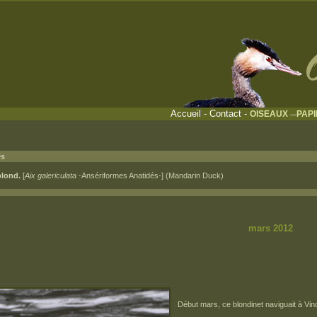
Accueil
-
Contact
-
OISEAUX
PAP
---
és
blond.
[
Aix galericulata
-Ansériformes Anatidés-] (Mandarin Duck)
ars 2012 mars 2012
Début mars, ce blondinet naviguait à Vin