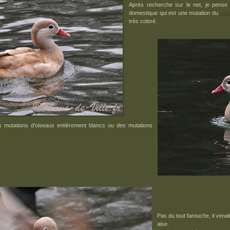
Après recherche sur le net, je pense q
domestique qui est une mutation du
can
très coloré.
es mutations d'oiseaux entièrement blancs ou des mutations
Pas du tout farouche, il venai
aise.