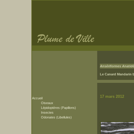
Ansériformes Anatid
Le Canard Mandarin 
17 m
Accueil
Oiseaux
Lépidoptères (Papillons)
Insectes
Odonates (Libellules)