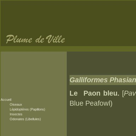
Galliformes Phasia
Le Paon bleu.
[
Pav
Accueil
Blue Peafowl)
Oiseaux
Lépidoptères (Papillons)
Insectes
Odonates (Libellules)