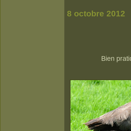
8 o
oc
Bien prat