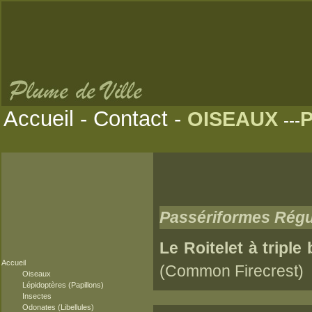
Accueil
-
Contact
-
OISEAUX
---
Passériformes Régu
Le Roitelet à tripl
Accueil
(Common Firecrest)
Oiseaux
Lépidoptères (Papillons)
Insectes
Odonates (Libellules)