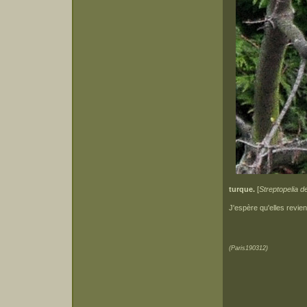
turque.
[
Streptopelia d
J'espère qu'elles revie
(Paris190312)