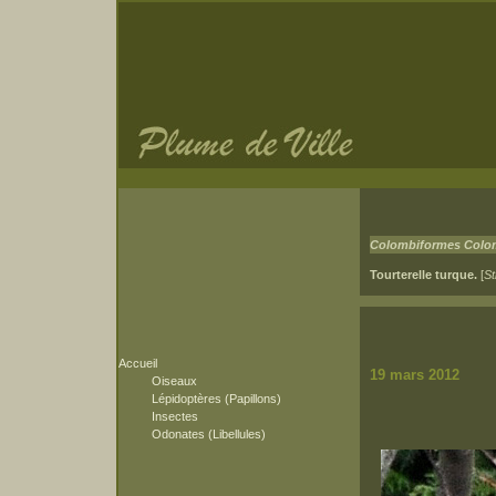
Colombiformes Colo
Tourterelle turque.
[
St
Accueil
19 mars 2012
Oiseaux
Lépidoptères (Papillons)
Insectes
Odonates (Libellules)