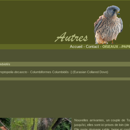
Accueil
-
Contact
-
OISEAUX
PAP
---
mbidés
reptopelia decaocto
- Columbiformes Columbidés -] (Eurasian Collared Dove)
Nouvelles arrivantes, un couple de To
jusqu'ici, elles sont ici prises de loin (d
Elle porte plumage sable, beige et rosé