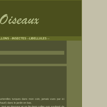
ILLONS
INSECTES
LIBELLULES
---
---
---
urterelles turques dans mon coin, jamais vues par ici
e haut!) dans le jardin en bas.
, tout en douceur et un fin demi collier noir souligné de