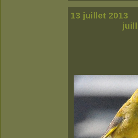
13 
j