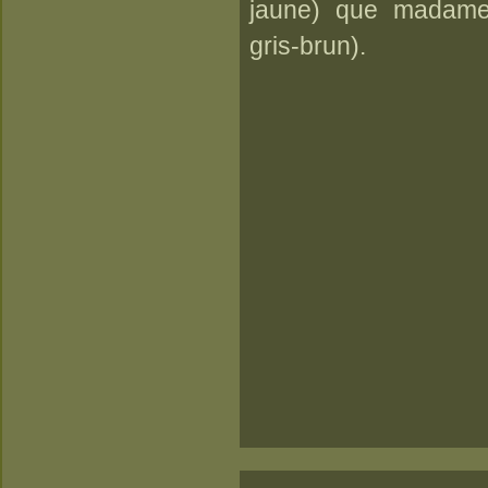
jaune) que madame,
gris-brun).