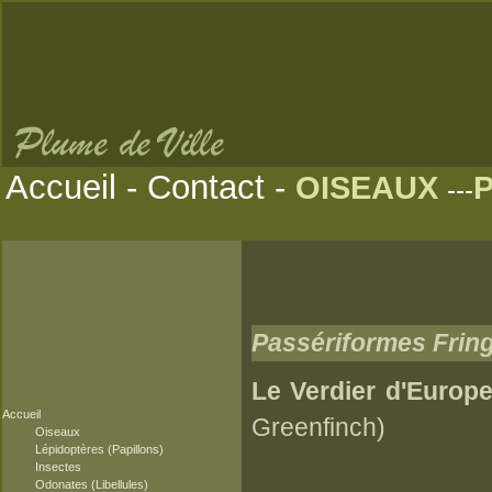
Accueil
-
Contact
-
OISEAUX
---
Passériformes Fring
Le Verdier d'Europe
Accueil
Greenfinch)
Oiseaux
Lépidoptères (Papillons)
Insectes
Odonates (Libellules)