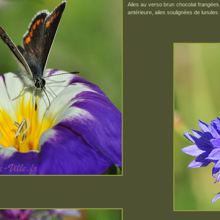
Ailes au verso brun chocolat frangées d
antérieure, ailes soulignées de lunules 