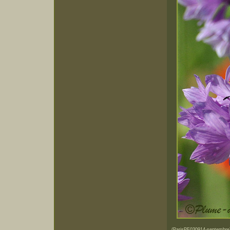
(ParisPF030914-septembre