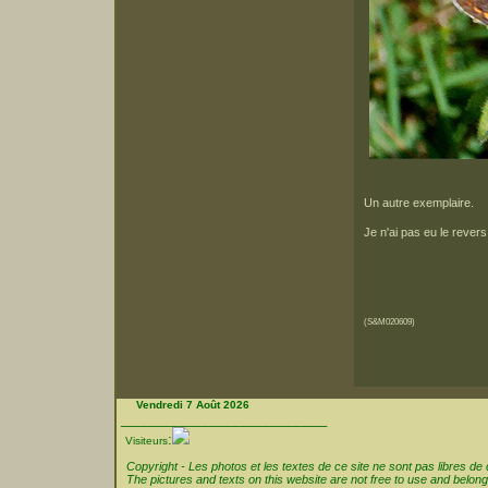
Un autre exemplaire.
Je n'ai pas eu le revers
(S&M020609)
Vendredi 7 Août 2026
___________________________
:
Visiteurs
Copyright - Les photos et les textes de ce site ne sont pas libres de dr
The pictures and texts on this website are not free to use and belong 