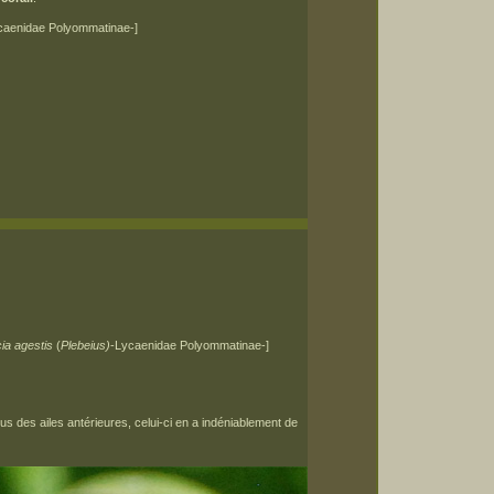
aenidae Polyommatinae-]
cia agestis
(
Plebeius)
-Lycaenidae Polyommatinae-]
us des ailes antérieures, celui-ci en a indéniablement de