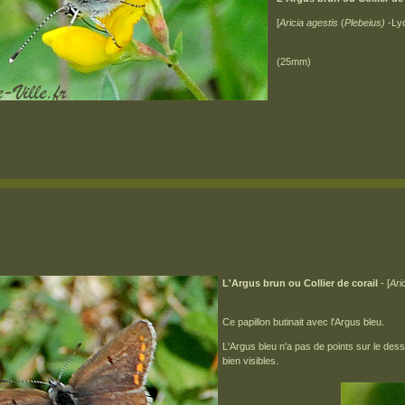
[
Aricia agestis
(
Plebeius)
-Lyc
(25mm)
L'Argus brun ou Collier de corail
- [
Ari
Ce papillon butinait avec l'Argus bleu.
L'Argus bleu n'a pas de points sur le dess
bien visibles.