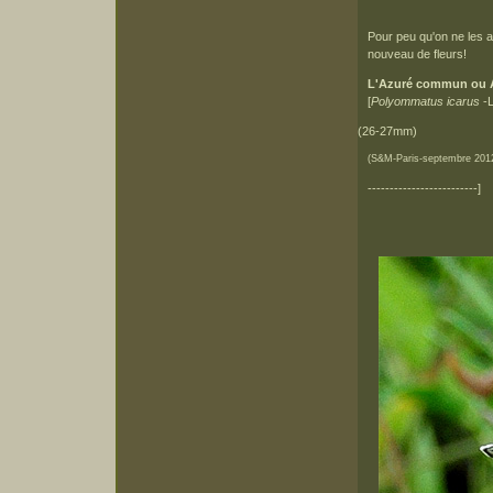
Pour peu qu'on ne les ait
nouveau de fleurs!
L'Azuré commun ou A
[
Polyommatus icarus
-
(26-27mm)
(S&M-Paris-septembre 201
-------------------------]