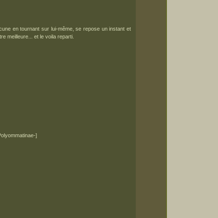
hacune en tournant sur lui-même, se repose un instant et
e meilleure... et le voila reparti.
Polyommatinae-]