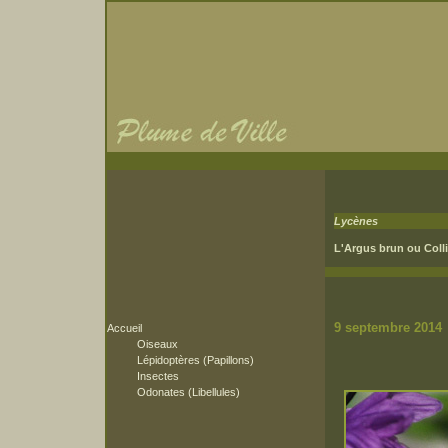
Lycènes
L'Argus brun ou Colli
9 s
Accueil
Oiseaux
Lépidoptères (Papillons)
Insectes
Odonates (Libellules)