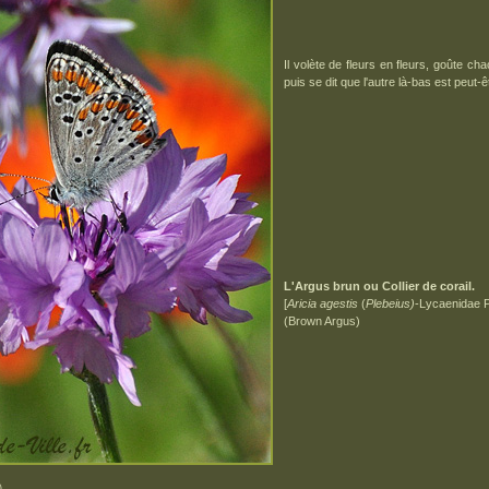
Il volète de fleurs en fleurs, goûte c
puis se dit que l'autre là-bas est peut-êtr
L'Argus brun ou Collier de corail.
[
Aricia agestis
(
Plebeius)
-Lycaenidae 
(Brown Argus)
)