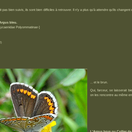
 pas bien suivis, ils sont bien difficiles à retrouver. Il n'y a plus qu'à attendre qu'ils changent
rgus bleu.
Lycaenidae Polyommatinae-]
2)
... et le brun.
Qui, farceur, se laisserait b
on les rencontre au même end
L'Argus brun ou Collier de 