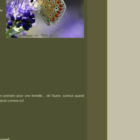
 de
ien prendre pour une femelle... de l'autre, surtout quand
roit comme ici!
corail
.