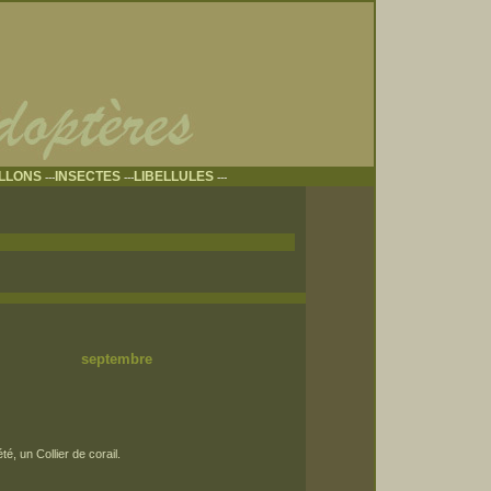
ILLONS
INSECTES
LIBELLULES
---
---
---
ptembre
té, un Collier de corail.