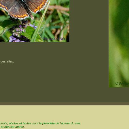
 des ailes.
oits, photos et textes sont la propriété de l'auteur du site.
to the site author.