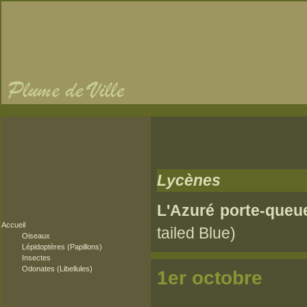
Lycènes
L'Azuré porte-queu
Accueil
tailed Blue)
Oiseaux
Lépidoptères (Papillons)
Insectes
Odonates (Libellules)
1e
se