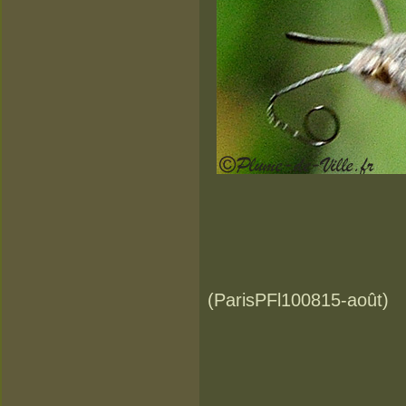
(ParisPFl100815-août)