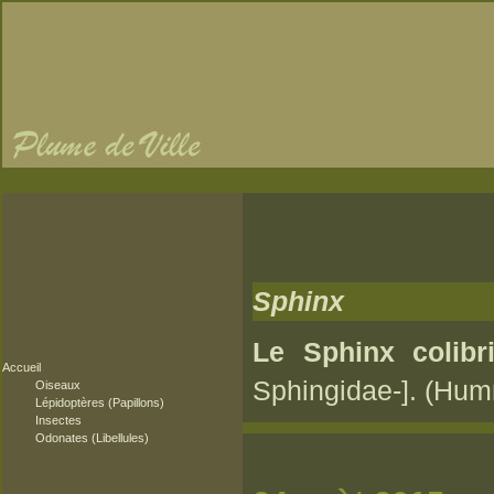
Sphinx
Le Sphinx colibr
Accueil
Sphingidae-]. (Hu
Oiseaux
Lépidoptères (Papillons)
Insectes
Odonates (Libellules)