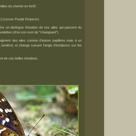
milieu du chemin en forêt.
-] (Lesser Purple Emperor)
re on distingue l'irisation de ses ailes qui passent du
violettes (d'où son nom de "changeant").
 pigment des ailes comme d'autres papillons mais à un
lumière) et change suivant l'angle d'incidence sur les
t de ces belles irisations.