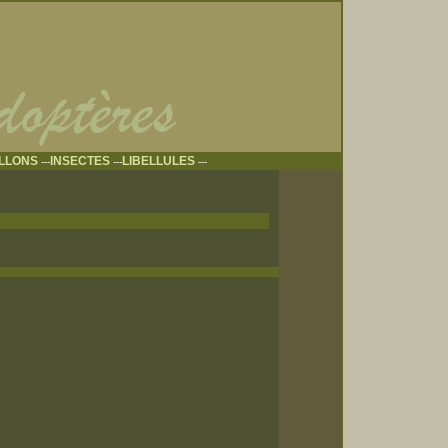
ILLONS
INSECTES
LIBELLULES
---
---
---