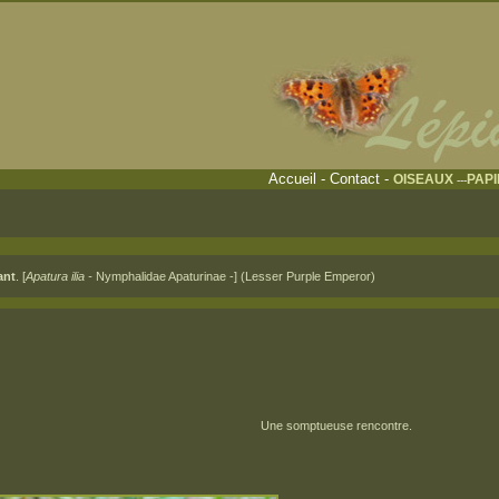
Accueil
-
Contact
-
OISEAUX
PAP
---
ant
. [
Apatura ilia -
Nymphalidae Apaturinae -] (Lesser Purple Emperor)
Une somptueuse rencontre.