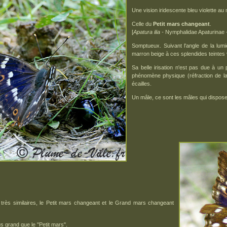
Une vision iridescente bleu violette au 
Celle du
Petit mars changeant
.
[
Apatura ilia -
Nymphalidae Apaturinae 
Somptueux. Suivant l'angle de la lumiè
marron beige à ces splendides teintes 
Sa belle irisation n'est pas due à un
phénomène physique (réfraction de la 
écailles.
Un mâle, ce sont les mâles qui disposen
s très similaires, le Petit mars changeant et le Grand mars changeant
s grand que le "Petit mars".