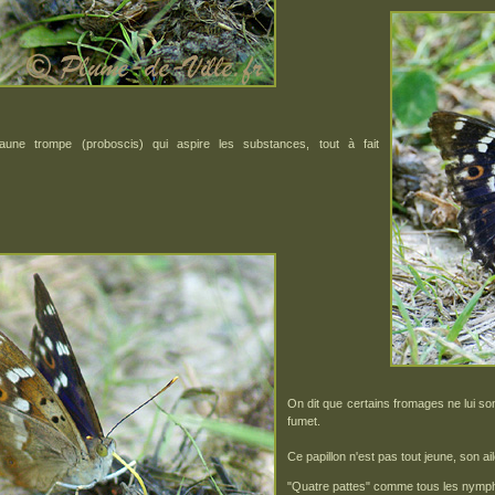
aune trompe (proboscis) qui aspire les substances, tout à fait
On dit que certains fromages ne lui sont
fumet.
Ce papillon n'est pas tout jeune, son ai
"Quatre pattes" comme tous les nymph