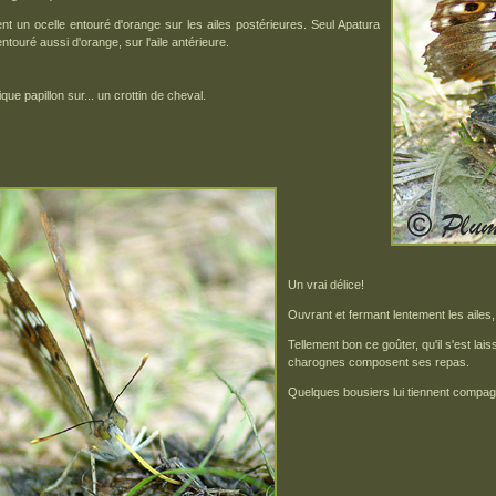
t un ocelle entouré d'orange sur les ailes postérieures. Seul Apatura
entouré aussi d'orange, sur l'aile antérieure.
que papillon sur... un crottin de cheval.
Un vrai délice!
Ouvrant et fermant lentement les ailes,
Tellement bon ce goûter, qu'il s'est lai
charognes composent ses repas.
Quelques bousiers lui tiennent compag