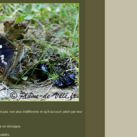
 pas non plus indifférents et qu'il accourt attiré par leur
le en témoigne.
alidés.