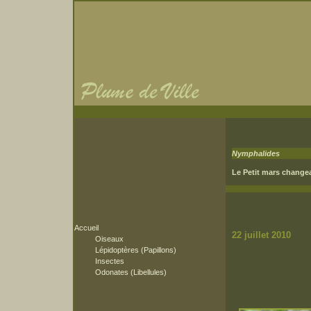
Nymphalides
Le Petit mars change
Accueil
22 juillet 2010
Oiseaux
Lépidoptères (Papillons)
Insectes
Odonates (Libellules)