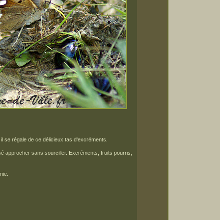
 il se régale de ce délicieux tas d'excréments.
ssé approcher sans sourciller. Excréments, fruits pourris,
nie.