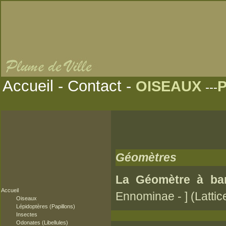
Accueil
-
Contact
-
OISEAUX
---
Géomètres
La Géomètre à ba
Accueil
Ennominae - ] (Latti
Oiseaux
Lépidoptères (Papillons)
Insectes
Odonates (Libellules)