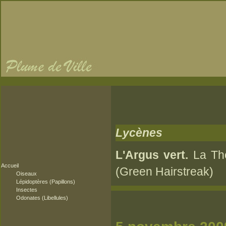
Lycènes
L'Argus vert.
La Thé
Accueil
(Green Hairstreak)
Oiseaux
Lépidoptères (Papillons)
Insectes
Odonates (Libellules)