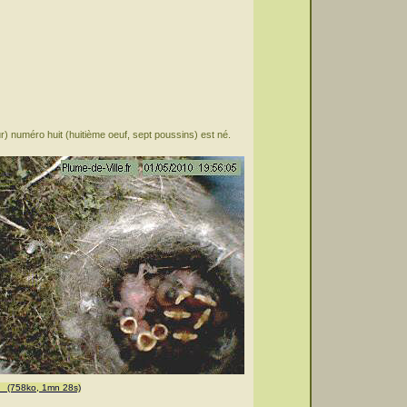
ur) numéro huit (huitième oeuf, sept poussins) est né.
 (758ko, 1mn 28s)