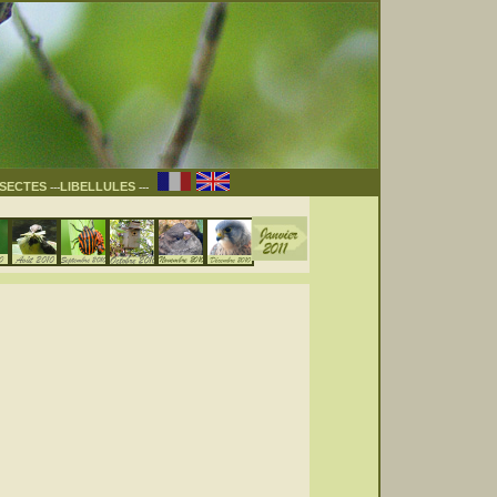
NSECTES
LIBELLULES
---
---