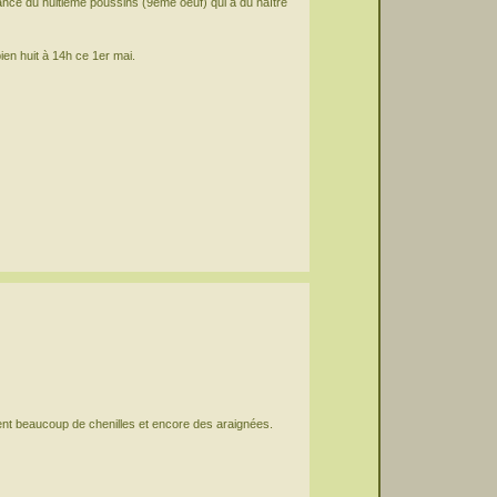
ssance du huitième poussins (9ème oeuf) qui a du naître
ien huit à 14h ce 1er mai.
vent beaucoup de chenilles et encore des araignées.