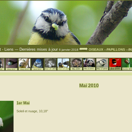
t
-
Liens
---
Dernières mises à jour
OISEAUX
PAPILLONS
I
6 janvier 2018
---
---
Mai 2010
1er Mai
Soleil et nuage, 10,18°