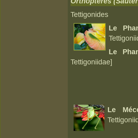
Orthoptères (Sauter
Tettigonides
Le
Pha
Tettigonii
Le
Phan
Tettigoniidae]
Le Méco
Tettigonii