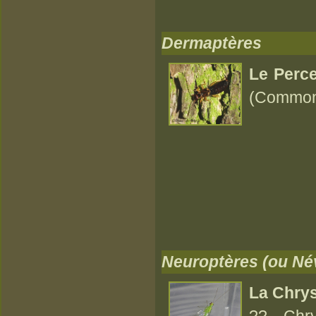
Dermaptères
Le Perce-
(Common
Neuroptères (ou Né
La Chry
?? Chr