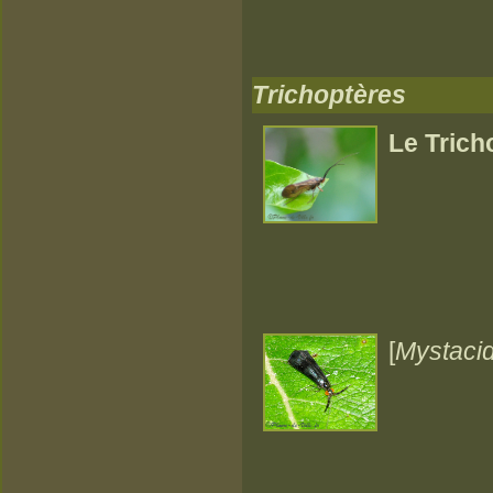
Trichoptères
Le Trich
[
Mystaci