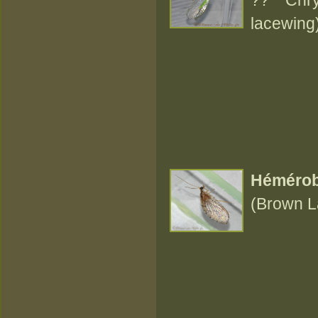
lacewing
Hémérob
(Brown L