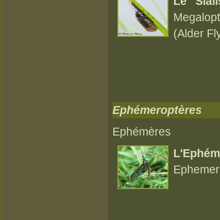
Le Sial
Megalopte
(Alder Fl
Ephémeroptères
Ephémères
L'Eph
Ephemero