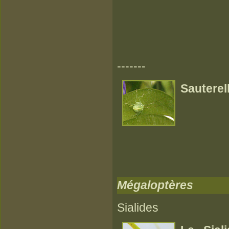
-------
Sauterel
Mégaloptères
Sialides