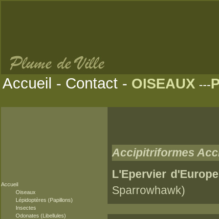
Accueil
-
Contact
-
OISEAUX
---
Accipitriformes Acci
L'Epervier d'Europ
Accueil
Sparrowhawk)
Oiseaux
Lépidoptères (Papillons)
Insectes
Odonates (Libellules)