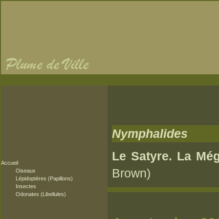
Nymphalides
Le Satyre. La Még
Accueil
Brown)
Oiseaux
Lépidoptères (Papillons)
Insectes
Odonates (Libellules)