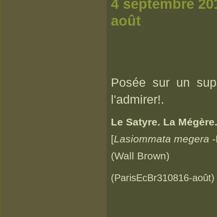
4 s
août
Posée sur un supp
l'admirer!.
Le Satyre. La Mégère
[
Lasiommata megera
-
(Wall Brown)
(ParisEcBr310816-août)