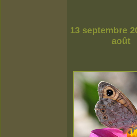
13 s
a