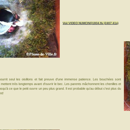
Voir VIDEO NUMCINQ1804.flv (2467 41s)
 nourrit seul les oisillons et fait preuve d'une immense patience. Les bouchées sont
ls mettent très longtemps avant d'ouvrir le bec. Les parents mâchonnent les chenilles et
squ'à ce que le petit ouvre un peu plus grand. Il est probable qu'au début c'est plus du
nt!