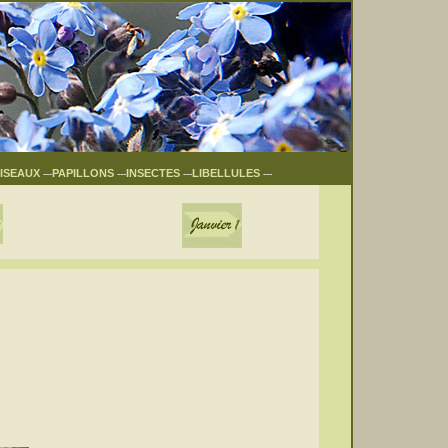
ISEAUX
PAPILLONS
INSECTES
LIBELLULES
---
---
---
---