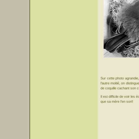
Sur cette photo agrandie, 
l'autre moitié, on distingu
de coquille cachant son c
Il est difficile de voir les
que sa mère l'en sort!