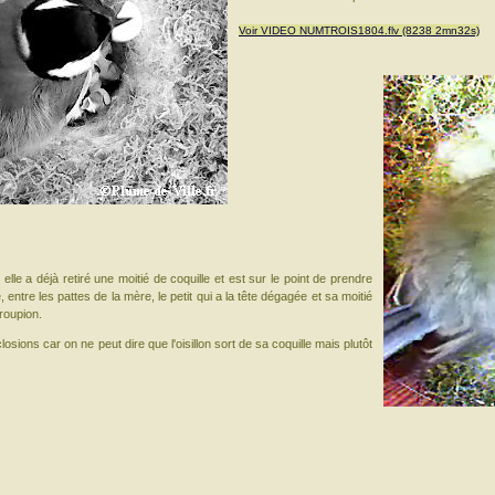
Voir VIDEO NUMTROIS1804.flv (8238 2mn32s)
elle a déjà retiré une moitié de coquille et est sur le point de prendre
e, entre les pattes de la mère, le petit qui a la tête dégagée et sa moitié
roupion.
 éclosions car on ne peut dire que l'oisillon sort de sa coquille mais plutôt