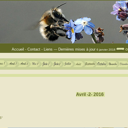
Accueil
-
Contact
-
Liens
---
Dernières mises à jour
O
6 janvier 2018
Avril -2- 2016
15°