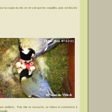
sur la coupe du nid, on ne voit que les coquilles, puis ont lieu les
e aux oisillons. Puis elle se recouche, se relève et commence à
quille.