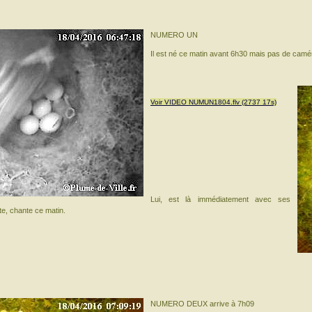
NUMERO UN
Il est né ce matin avant 6h30 mais pas de camér
Voir VIDEO NUMUN1804.flv (2737 17s)
Lui, est là immédiatement avec ses
nte, chante ce matin.
NUMERO DEUX arrive à 7h09