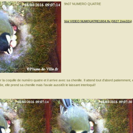
9h07 NUMERO QUATRE
Voir VIDEO NUMQUATRE1804.flv (3627 2mn32s)
 la coquille de numéro quatre et il arrive avec sa chenille. Il attend tout d'abord patiemment, es
ée, elle prend sa chenille mais l'avale aussitôt le laissant interloqué!