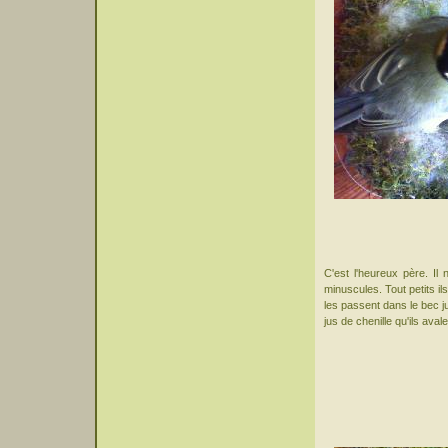
C'est l'heureux père. Il
minuscules. Tout petits i
les passent dans le bec ju
jus de chenille qu'ils avale