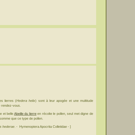
es lierres (
Hedera helix
) sont à leur apogée et une multitude
ée rendez-vous.
e et belle
Abeille du lierre
en récolte le pollen, seul met digne de
nsomme que ce type de pollen.
es hederae
. - Hymenoptera Apocrita Colletidae - ]