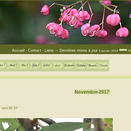
Accueil
-
Contact
-
Liens
---
Dernières mises à jour
O
6 janvier 2018
Novembre 2017
° vent SE 15°