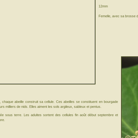
12mm
Femelle, avec sa brosse de
re, chaque abeille construit sa cellule. Ces abeilles se constituent en bourgade
s milliers de nids. Elles aiment les sols argileux, sableux et pentus.
ée sous terre. Les adultes sortent des cellules fin août début septembre et
bre.