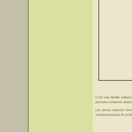
C'est une Abeille solitai
pouvant comporter plusieur
Les larves passent l'ann
s'activent jusqu'à fin octo