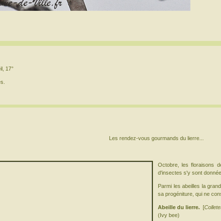
l, 17°
s.
Les rendez-vous gourmands du lierre...
Octobre, les floraisons d
d'insectes s'y sont donn
Parmi les abeilles la grand
sa progéniture, qui ne co
Abeille du lierre.
[
Collet
(Ivy bee)