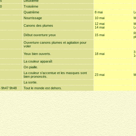
15
Deuxième
20
Troisième
Quatrième
8 mai
L
Nourrissage
10 mai
M
12 mai
M
Canons des plumes
14 mai
L
R
Début ouverture yeux
15 mai
p
Ouverture canons plumes et agitation pour
voler
3
Yeux bien ouverts.
18 mai
1
La couleur apparaît
On piaille.
La couleur s'accentue et les masques sont
23 mai
M
bien prononcés.
La sortie.
 9h47 9h48
Tout le monde est dehors.