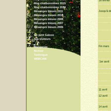
16 février
Msg charbonnières 2015
Msg charbonnières 2014
Jusqu'à d
Mésanges bleues 2011
Mésanges bleues 2010
Mésanges bleues 2008
Mésanges bleues 2007
Mésanges bleues 2006
Un petit balcon
Ses visiteurs
Fin mars
Mangeoire
Nichoir
Technique
WEBCAM
1er avril
11 avril
12 avril
14 avril