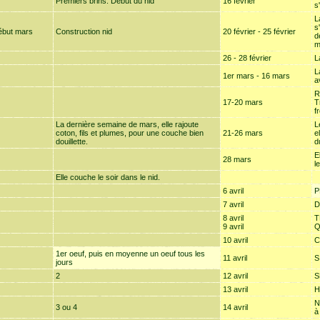
Premiers brins. Début du nid
16 février
s
L
s
ébut mars
Construction nid
20 février - 25 février
d
m
26 - 28 février
L
L
1er mars - 16 mars
a
R
17-20 mars
T
fr
La dernière semaine de mars, elle rajoute
L
coton, fils et plumes, pour une couche bien
21-26 mars
e
douillette.
d
E
28 mars
l
Elle couche le soir dans le nid.
6 avril
P
7 avril
D
8 avril
T
9 avril
Q
10 avril
C
1er oeuf, puis en moyenne un oeuf tous les
11 avril
S
jours
2
12 avril
S
13 avril
H
N
3 ou 4
14 avril
à