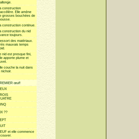
'allonge.
a construction
'accélère. Elle amène
e grosses bouchées de
ousse.
a construction continue.
a construction du nid
vance toujours.
essort des matériaux.
rès mauvais temps
oid.
e nid est presque fini,
lle apporte plume et
uvet.
lle couche la nuit dans
e nichoir.
REMIER œuf!
EUX
ROIS
UATRE
INQ
IX ??
EPT
UIT
EUF et elle commence
 couver.