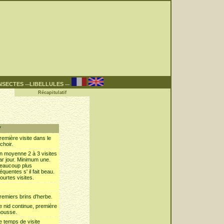
NSECTES
LIBELLULES
---
---
Récapitulatif
7
remière visite dans le
ichoir.
n moyenne 2 à 3 visites
ar jour. Minimum une.
eaucoup plus
réquentes s' il fait beau.
ourtes visites.
remiers brins d'herbe.
e nid continue, première
ousse.
e temps de visite