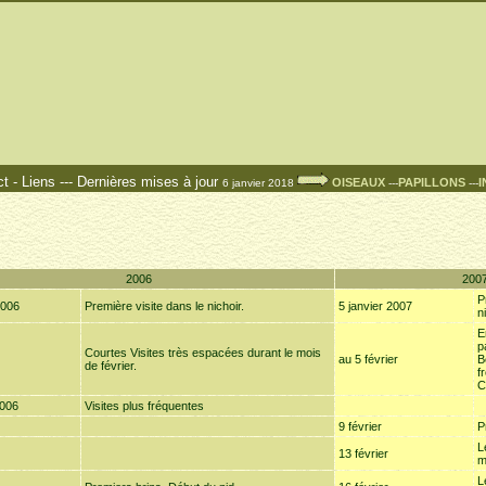
ct
-
Liens
---
Dernières mises à jour
OISEAUX
PAPILLONS
I
6 janvier 2018
---
---
2006
200
P
2006
Première visite dans le nichoir.
5 janvier 2007
n
E
p
Courtes Visites très espacées durant le mois
au 5 février
B
de février.
f
C
2006
Visites plus fréquentes
9 février
P
L
13 février
m
L