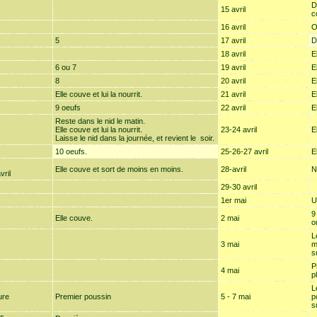
D
15 avril
c
16 avril
O
5
17 avril
D
18 avril
E
6 ou 7
19 avril
E
8
20 avril
E
Elle couve et lui la nourrit.
21 avril
E
9 oeufs
22 avril
E
Reste dans le nid le matin.
Elle couve et lui la nourrit.
23-24 avril
E
Laisse le nid dans la journée, et revient le soir.
10 oeufs.
25-26-27 avril
E
Elle couve et sort de moins en moins.
28-avril
N
vril
29-30 avril
1er mai
U
9
Elle couve.
2 mai
o
L
3 mai
m
s
P
4 mai
p
L
ure
Premier poussin
5 - 7 mai
p
s