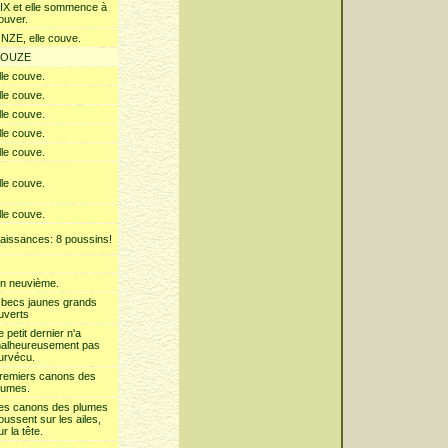
IX et elle sommence à
ouver.
NZE, elle couve.
OUZE
lle couve.
lle couve.
lle couve.
lle couve.
lle couve.
lle couve.
lle couve.
aissances: 8 poussins!
n neuvième.
 becs jaunes grands
uverts
e petit dernier n'a
alheureusement pas
urvécu.
remiers canons des
lumes.
es canons des plumes
oussent sur les ailes,
ur la tête.