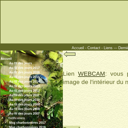
Accueil
-
Contact
-
Liens
---
Derni
Accueil
Au fil des jours
Au fil des jours 2017
Lien
WEBCAM
: vous 
Au fil des jours 2016
Au fil des jours 2015
image de l'intérieur du n
Au fil des jours 2014
Au fil des jours 2013
Au fil des jours 2012
Au fil des jours 2011
Au fil des jours 2010
Au fil des jours 2009
Au fil des jours 2008
Au fil des jours 2007
Nidifications
Msg charbonnières 2017
Msg charbonnières 2016