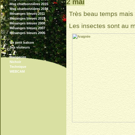
2 mai
Msg charbonnières 2015
Msg charbonnières 2014
Très beau temps mais b
Mésanges bleues 2011
Mésanges bleues 2010
Mésanges bleues 2008
Les insectes sont au 
Mésanges bleues 2007
Mésanges bleues 2006
Un petit balcon
Ses visiteurs
Mangeoire
Nichoir
Technique
WEBCAM