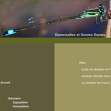
Damoiselles et Gentes Dames.
Biblio:
Guide des libellules de F
Libellules Wendler-Nüs
Accueil
Les libellules de Franc
Odonates
Zygoptères
Anisoptères