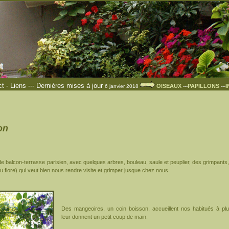
ct
-
Liens
---
Dernières mises à jour
OISEAUX
PAPILLONS
I
6 janvier 2018
---
---
on
n de balcon-terrasse parisien, avec quelques arbres, bouleau, saule et peuplier, des grimpants
ou flore) qui veut bien nous rendre visite et grimper jusque chez nous.
Des mangeoires, un coin boisson, accueillent nos habitués à pl
leur donnent un petit coup de main.