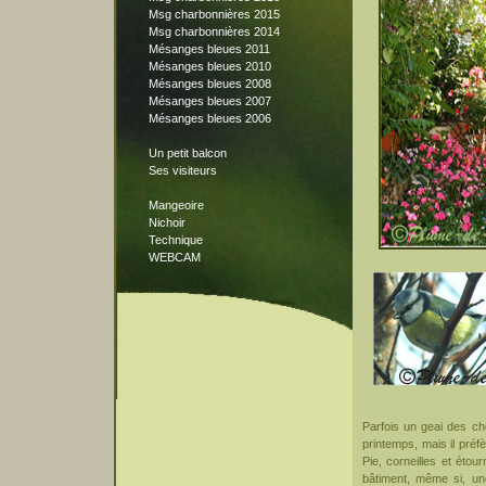
Msg charbonnières 2015
Msg charbonnières 2014
Mésanges bleues 2011
Mésanges bleues 2010
Mésanges bleues 2008
Mésanges bleues 2007
Mésanges bleues 2006
Un petit balcon
Ses visiteurs
Mangeoire
Nichoir
Technique
WEBCAM
Parfois un geai des ch
printemps, mais il préf
Pie, corneilles et étou
bâtiment, même si, un