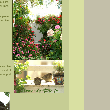
our les
 plumes
e petite
ont été
 en hiver,
uits de la
aucoup de