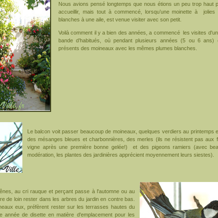
Nous avions pensé longtemps que nous étions un peu trop haut p
accueillir, mais tout à commencé, lorsqu’une moinette à jolies
blanches à une aile, est venue visiter avec son petit.
Voilà comment il y a bien des années, a commencé les visites d'un
bande d’habitués, où pendant plusieurs années (5 ou 6 ans) 
présents des moineaux avec les mêmes plumes blanches.
Le balcon voit passer beaucoup de moineaux, quelques verdiers au printemps et
des mésanges bleues et charbonnières, des merles (ils ne résistent pas aux fr
vigne après une première bonne gelée!) et des pigeons ramiers (avec be
modération, les plantes des jardinières apprécient moyennement leurs siestes).
ênes, au cri rauque et perçant passe à l'automne ou au
ère de loin rester dans les arbres du jardin en contre bas.
rneaux eux, préfèrent rester sur les terrasses hautes du
e année de disette en matière d'emplacement pour les