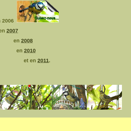
006
n
2007
n
2008
n
2010
 en
2011
.