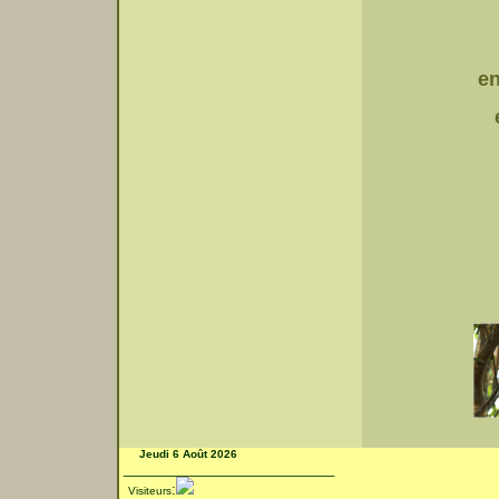
en 2
e
e
e
et
Jeudi 6 Août 2026
___________________________
:
Visiteurs