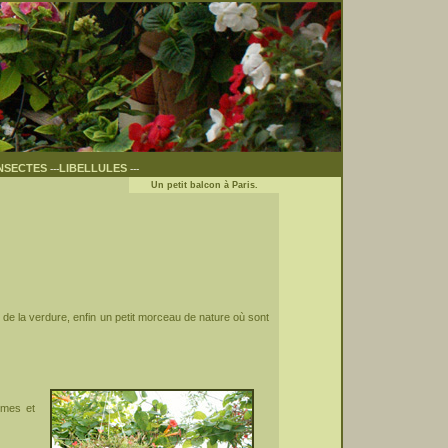
NSECTES
LIBELLULES
---
---
Un petit balcon à Paris.
, de la verdure, enfin un petit morceau de nature où sont
umes et