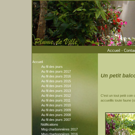
Accueil
-
Conta
Accueil
Au fil des jours
Au fil des jours 2017
Un petit balc
Au fil des jours 2016
Au fil des jours 2015
Au fil des jours 2014
Au fil des jours 2013
Au fil des jours 2012
C'est un tout petit coi
Au fil des jours 2011
accueillis toute faune (
Au fil des jours 2010
Au fil des jours 2009
Au fil des jours 2008
Au fil des jours 2007
Nidifications
Msg charbonnières 2017
Msg charbonnières 2016