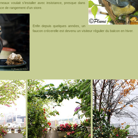
rneaux voulait s'installer avec insistance, presque dans
ace de rangement d'un store.
Enfin depuis quelques années, un
faucon crécerelle est devenu un visiteur régulier du balcon en hiver.