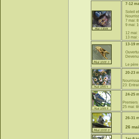
7-12 ma
Soleil e
Nourris
7 mai: 8
9 mai: 
12 mai:
13 mai:
13-19 m
Ouvertu
Devenus
Le père 
20-23 m
Nourriss
23: Entra
24-25 m
Premiers 
25 mai: tê
26-31 m
26 ma
1er-9 ju