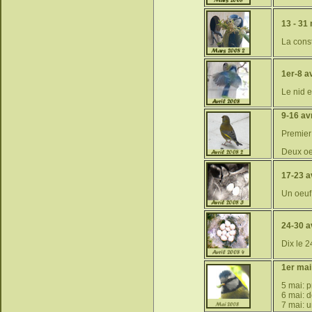
13 - 31
La const
1er-8 av
Le nid e
9-16 avr
Premier 
Deux oe
17-23 av
Un oeuf 
24-30 av
Dix le 
1er mai
5 mai: 
6 mai: 
7 mai: 