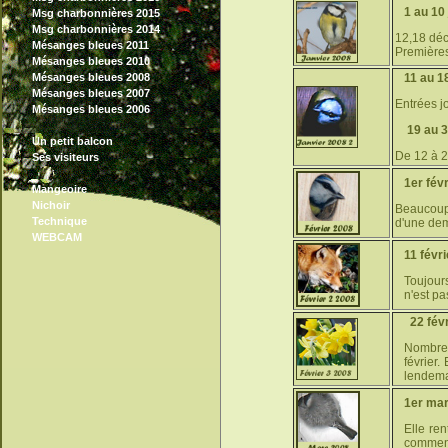
1 au 10
Msg charbonnières 2015
Msg charbonnières 2014
12,18 déc
Mésanges bleues 2011
Premières
Mésanges bleues 2010
Mésanges bleues 2008
11 au 1
Mésanges bleues 2007
Entrées jo
Mésanges bleues 2006
19 au 3
Un petit balcon
De 12 à 20
Ses visiteurs
1er févr
Mangeoire
Nichoir
Beaucoup
Technique
d'une dem
WEBCAM
11 févri
Toujour
n'est p
22 févri
Nombreu
février.
lendema
1er mar
Elle ren
commenc