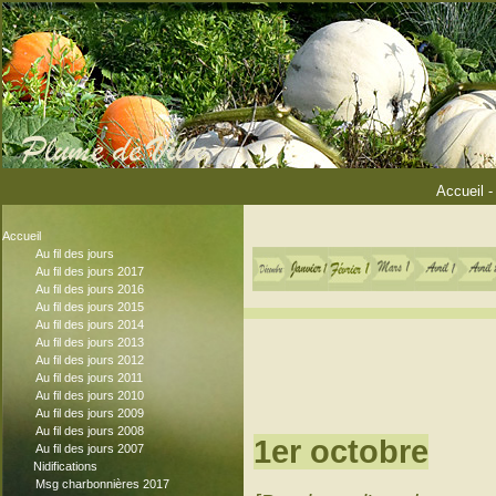
Accueil
Accueil
Au fil des jours
Au fil des jours 2017
Au fil des jours 2016
Au fil des jours 2015
Au fil des jours 2014
Au fil des jours 2013
Au fil des jours 2012
Au fil des jours 2011
Au fil des jours 2010
Au fil des jours 2009
Au fil des jours 2008
1er octobre
Au fil des jours 2007
Nidifications
Msg charbonnières 2017