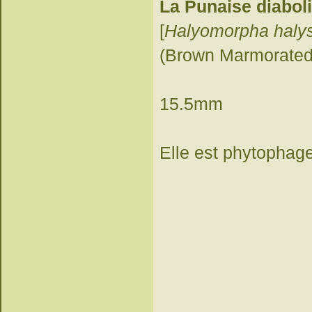
La Punaise diabol
[
Halyomorpha haly
(Brown Marmorated
15.5mm
Elle est phytophag