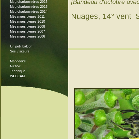
[Bandeau d'octobre avec 
Msg charbonnières 2016
Msg charbonnières 2015
Msg charbonnières 2014
Nuages, 14° vent 
Mésanges bleues 2011
Mésanges bleues 2010
Mésanges bleues 2008
Mésanges bleues 2007
Mésanges bleues 2006
Un petit balcon
Ses visiteurs
Mangeoire
Nichoir
Technique
WEBCAM