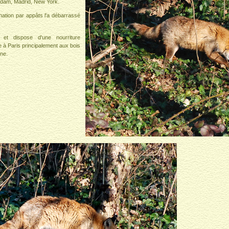
rdam, Madrid, New York.
ation par appâts l'a débarrassé
 et dispose d'une nourriture
e à Paris principalement aux bois
ne.