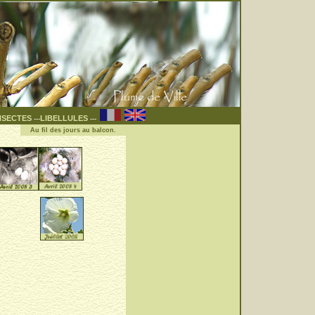
NSECTES
LIBELLULES
---
---
Au fil des jours au balcon.