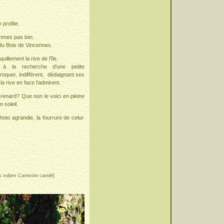
 profite.
mes pas loin.
du Bois de Vincennes.
nquillement la rive de l'île.
 la recherche d'une petite
oquer, indifférent, dédaignant ses
la rive en face l'admirent.
 renard? Que non le voici en pleine
n soleil.
hoto agrandie, la fourrure de celui-
s vulpes
Carnivore canidé]