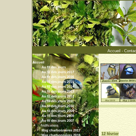
Accueil
-
Contac
Accueil
Au fil des jours
Au fil des jours 2017
Au fil des jours 2016
Au fil des jours 2015
Au fil des jours 2014
Au fil des jours 2013
Au fil des jours 2012
Au fil des jours 2011
Au fil des jours 2010
°°°°°°
Au fil des jours 2009
Au fil des jours 2008
Au fil des jours 2007
Nidifications
Msg charbonnières 2017
12 février
Msg charbonnières 2016