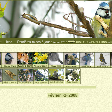
t
-
Liens
---
Dernières mises à jour
OISEAUX
PAPILLONS
I
6 janvier 2018
---
---
°°°°°°°°°°°°°°°°° °
Février -2- 2008