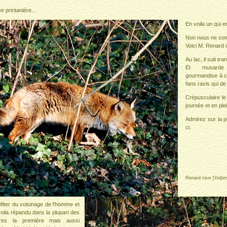
e printanière...
En voila un qui en
Non nous ne som
Voici M. Renard 
Au lac, il suit tra
Et musarde à
gourmandise à cr
fans ravis qui de 
Crépusculaire le
journée et en plei
Admirez sur la p
ci.
Renard roux [
Vulpe
rofiter du voisinage de l'homme et
oila répandu dans la plupart des
dres la première mais aussi