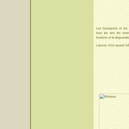
Les bourgeons et les
tous les ans les moin
boutons et la dégustat
Laissez m'en quand mê