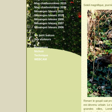
Msg charbonnières 2015
Soleil magnifique, journé
Msg charbonnières 2014
Mésanges bleues 2011
Mésanges bleues 2010
Mésanges bleues 2008
Mésanges bleues 2007
Mésanges bleues 2006
Un petit balcon
Ses visiteurs
Mangeoire
Nichoir
Technique
WEBCAM
Renart le goupil sait p
est devenu urbain. Le v
grandes villes, Lon